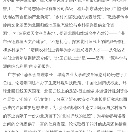
常务副主任陈长卿、肇庆星湖风景名胜区管理局市场拓展科业务经理
曾江、广州广湾志德环保有限公司高级工程师郭东基分别做了“北回归
线地区芳香植物产业前景”、“乡村民宿发展的调查研究”、“激活和传承
岭南文化基因为北回归线地区生态建设与乡村振兴提供文化资
源”、“打造高端天文科普基地，促进北回归线城乡生态建设——广州
市伍德嘉垣天文台建设”、“不忘初心，探索北回归线上的旅游合作社
和乡村振兴”、“培训农村创业青年为乡村振兴培养人才——从化区农
村创业青年培训情况介绍”、“北回归线上之“星”——星湖”、“泥科学与
泥的综合利用”的专题报告。
广东省生态学会副理事长、华南农业大学教授章家恩对论坛进行了
总结。论坛期间还举办了生态环境科技政策、中国北回归线标志、环
球北回归线国家国花、北回归线上的足迹-登山健身步道设计规划等多
个展览；汇编了《论文集》，分享了近40位参会代表长期研究总结而
形成的许多重要思想成果，为北回归线地区生态文明建设与乡村振兴
的事业贡献了一份力量所留下的“北回归线的足迹”，为与会者与读者
之间的交流提供了丰富的信息资源。论坛取得了的其他成果还包括启