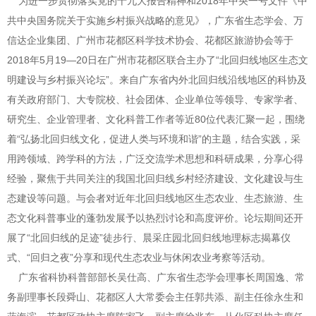
为进一步贯彻落实党的十九大报告精神和2018年中央一号文件《中
共中央国务院关于实施乡村振兴战略的意见》，广东省生态学会、万
信达企业集团、广州市花都区科学技术协会、花都区旅游协会等于
2018年5月19—20日在广州市花都区联合主办了“北回归线地区生态文
明建设与乡村振兴论坛”。来自广东省内外北回归线沿线地区的科协及
有关政府部门、大专院校、社会团体、企业单位等领导、专家学者、
研究生、企业管理者、文化科普工作者等近80位代表汇聚一起，围绕
着“弘扬北回归线文化，促进人类与环境和谐”的主题，结合实践，采
用跨领域、跨学科的方法，广泛交流学术思想和科研成果，分享心得
经验，聚焦于共同关注的我国北回归线乡村经济建设、文化建设与生
态建设等问题。与会者对近年北回归线地区生态农业、生态旅游、生
态文化科普事业的蓬勃发展予以热烈讨论和高度评价。论坛期间还开
展了“北回归线的足迹”徒步行、晨采庄园北回归线地理标志揭幕仪
式、“回归之夜”分享和现代生态农业与休闲农业考察等活动。
广东省科协科普部部长吴仕高、广东省生态学会理事长周国逸、常
务副理事长段舜山、花都区人大常委会主任郭共添、副主任徐永生和