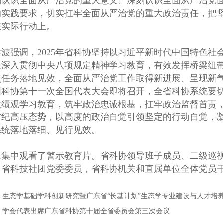
刻认识全面从严治党的重大意义、深刻认识全面从严治党
的实践要求，切实扛牢全面从严治党的重大政治责任，把坚定
在实际行动上。
洪波强调，2025年省科协坚持以习近平新时代中国特色
展深入贯彻中央八项规定精神学习教育，有效发挥桥梁纽
点任务落地见效，全面从严治党工作取得新进展、呈现新气象
国科协第十一次全国代表大会即将召开，全省科协系统要
政绩观学习教育，筑牢政治忠诚根基，扛牢政治监督首责
肃纪高压态势，以高度的政治自觉引领坚定的行动自觉，
系统落地落细、见行见效。
上集中观看了警示教育片。省科协领导班子成员、二级巡
，省科技社团党委委员，省科协机关和直属单位全体党员
：
生态学基础学科创新研究暨广东省“长基计划”生态学专业建设与人才培
：
学会代表出席广东省科协第十届全省委员会第三次会议