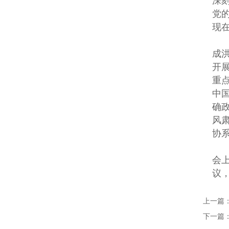
深
党
现
成
开
重
中
确
风
协
会
议
上一篇
下一篇