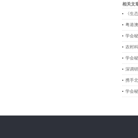
相关文
《生
粤港
学会
农村
学会
深调研
携手
学会